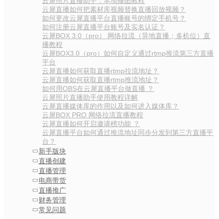
云犀照片直播助手：本地修图教程
云犀直播如何把素材库视频替换直播回放视频？
如何更改云犀直播平台直播账号的绑定手机号？
如何注册云犀直播平台账号及实名认证？
云犀BOX 3.0（pro） 网络拉流（异地直播；多机位）直
播教程
云犀BOX3.0（pro）如何自定义通过rtmp推流第三方直播
平台
云犀直播如何获取直播rtmp拉流地址？
云犀直播如何获取直播rtmp推流地址？
如何用OBS在云犀直播平台做直播 ？
云犀照片直播助手使用教程详解
云犀直播媒体库的作用以及如何进入媒体库？
云犀BOX PRO 网络拉流直播教程
云犀直播如何开启邀请榜功能 ？
云犀直播平台如何通过推流地址同步分发到第三方直播平
台？
新手版块
直播创建
直播管理
电商带货
直播推广
财务管理
常见问题