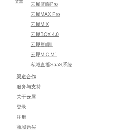
文章
云犀智瞳Pro
云犀MAX Pro
云犀MIX
云犀BOX 4.0
云犀智瞳Ⅱ
云犀MIC M1
私域直播SaaS系统
渠道合作
服务与支持
关于云犀
登录
注册
商城购买