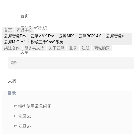
首页
云犀SaaS系统
首页
产品中心
云犀智瞳Pro
云犀MAX Pro
云犀MIX
云犀BOX 4.0
云犀智瞳Ⅱ
功能详解
云犀MIC M1
私域直播SaaS系统
渠道合作
服务与支持
关于云犀
登录
注册
商城购买
文章
大纲
目录
相机使用常见问题
云犀S3
云犀S7