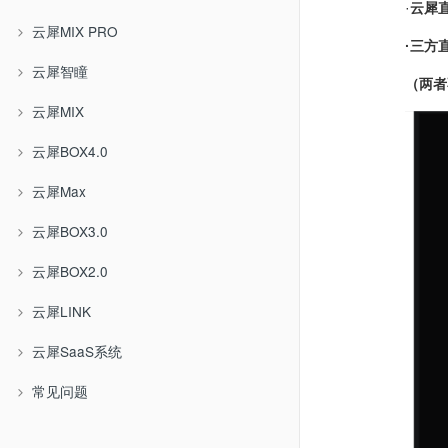
·
云犀
云犀MIX PRO
·三方
云犀智瞳
（两者
云犀MIX
云犀BOX4.0
云犀Max
云犀BOX3.0
云犀BOX2.0
云犀LINK
云犀SaaS系统
常见问题