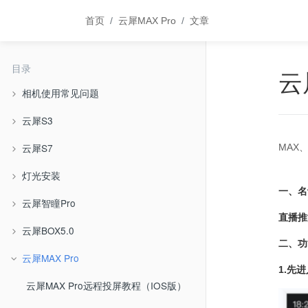
首页
云犀MAX Pro
文章
目录
云
相机使用常见问题
云犀S3
云犀S7
MAX、
灯光安装
一、名
云犀智瞳Pro
直播推
云犀BOX5.0
二、功
云犀MAX Pro
1.先
云犀MAX Pro远程投屏教程（IOS版）